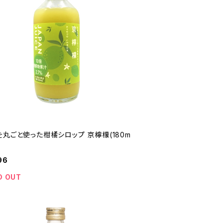
を丸ごと使った柑橘シロップ 京檸檬(180m
96
D OUT