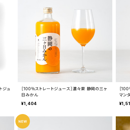
トジュ
［100％ストレートジュース］濃々果 静岡の三ヶ
［10
日みかん
マン
¥1,404
¥1,5