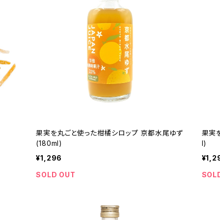
果実を丸ごと使った柑橘シロップ 京都水尾ゆず
果実
(180ml)
l)
¥1,296
¥1,2
SOLD OUT
SOL