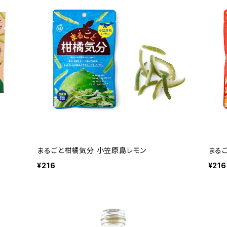
まるごと柑橘気分 小笠原島レモン
まる
¥216
¥216