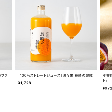
のブラ
［100％ストレートジュース］濃々果 長崎の麗紅
小笠原
ト)
¥1,728
¥97