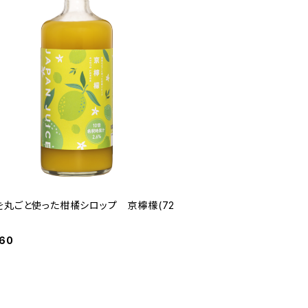
を丸ごと使った柑橘シロップ 京檸檬(72
960